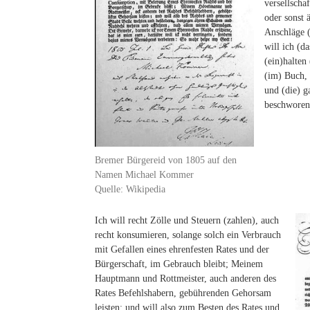
versellscha
oder sonst 
Anschläge (
will ich (d
(ein)halten
(im) Buch, 
und (die) 
beschworen
Bremer Bürgereid von 1805 auf den
Namen Michael Kommer
Quelle: Wikipedia
Ich will recht Zölle und Steuern (zahlen), auch
recht konsumieren, solange solch ein Verbrauch
mit Gefallen eines ehrenfesten Rates und der
Bürgerschaft, im Gebrauch bleibt; Meinem
Hauptmann und Rottmeister, auch anderen des
Rates Befehlshabern, gebührenden Gehorsam
leisten; und will also zum Besten des Rates und