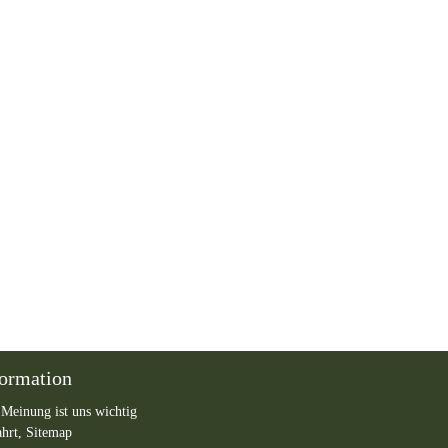
formation
 Meinung ist uns wichtig
ahrt,
Sitemap