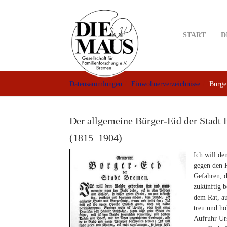
Skip
to
main
START
D
content
Datensammlungen
Einwohnerverzeichnisse
Bürger
Der allgemeine Bürger-Eid der Stadt
(1815–1904)
Ich will de
gegen den R
Gefahren, d
zukünftig 
dem Rat, au
treu und ho
Aufruhr Ur