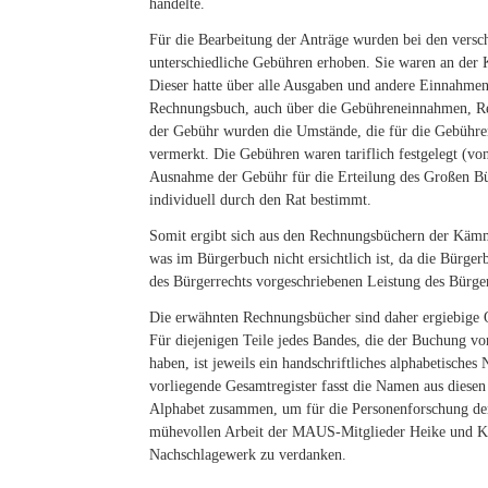
handelte.
Für die Bearbeitung der Anträge wurden bei den vers
unterschiedliche Gebühren erhoben. Sie waren an der 
Dieser hatte über alle Ausgaben und andere Einnahme
Rechnungsbuch, auch über die Gebühreneinnahmen, R
der Gebühr wurden die Umstände, die für die Gebühre
vermerkt. Die Gebühren waren tariflich festgelegt (von
Ausnahme der Gebühr für die Erteilung des Großen Bü
individuell durch den Rat bestimmt.
Somit ergibt sich aus den Rechnungsbüchern der Käm
was im Bürgerbuch nicht ersichtlich ist, da die Bürger
des Bürgerrechts vorgeschriebenen Leistung des Bürge
Die erwähnten Rechnungsbücher sind daher ergiebige Q
Für diejenigen Teile jedes Bandes, die der Buchung v
haben, ist jeweils ein handschriftliches alphabetische
vorliegende Gesamtregister fasst die Namen aus diesen
Alphabet zusammen, um für die Personenforschung de
mühevollen Arbeit der MAUS-Mitglieder Heike und Kla
Nachschlagewerk zu verdanken.