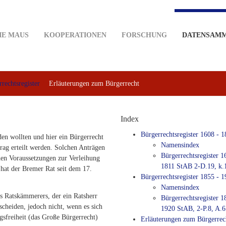
IE MAUS
KOOPERATIONEN
FORSCHUNG
DATENSAM
rechtsregister
Erläuterungen zum Bürgerrecht
Index
Bürgerrechtsregister 1608 - 1
en wollten und hier ein Bürgerrecht
Namensindex
trag erteilt werden. Solchen Anträgen
Bürgerrechtsregister 1
hen Voraussetzungen zur Verleihung
1811 StAB 2-D.19, k.
 hat der Bremer Rat seit dem 17.
Bürgerrechtsregister 1855 - 
Namensindex
s Ratskämmerers, der ein Ratsherr
Bürgerrechtsregister 1
scheiden, jedoch nicht, wenn es sich
1920 StAB, 2-P.8, A.6
gsfreiheit (das Große Bürgerrecht)
Erläuterungen zum Bürgerrec