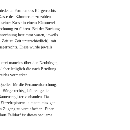
chiedenen Formen des Bürgerrechts
Kasse des Kämmerers zu zahlen.
n seiner Kasse in einem Kämmerei-
echnung zu führen. Bei der Buchung
nrechnung bestimmt waren, jeweils
 Zeit zu Zeit unterschiedlich), mit
rgerrechts. Diese wurde jeweils
merei manches über den Neubürger,
bücher lediglich die nach Erteilung
reides vermerken.
uellen für die Personenforschung.
on Bürgerrechtsgebühren gedient
s Namensregister vorhanden. Das
 Einzelregistern in einem einzigen
n Zugang zu vereinfachen. Einer
us Falldorf ist dieses bequeme