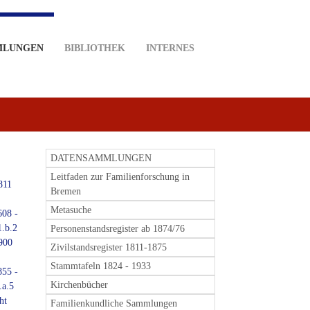
MLUNGEN
BIBLIOTHEK
INTERNES
DATENSAMMLUNGEN
Leitfaden zur Familienforschung in
811
Bremen
Metasuche
608 -
1.b.2
Personenstandsregister ab 1874/76
1900
Zivilstandsregister 1811-1875
Stammtafeln 1824 - 1933
855 -
Kirchenbücher
.a.5
ht
Familienkundliche Sammlungen