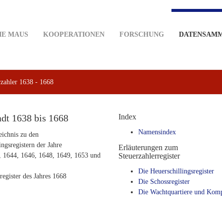
IE MAUS
KOOPERATIONEN
FORSCHUNG
DATENSAM
rzahler 1638 - 1668
adt 1638 bis 1668
Index
Namensindex
ichnis zu den
ingsregistern der Jahre
Erläuterungen zum
, 1644, 1646, 1648, 1649, 1653 und
Steuerzahlerregister
Die Heuerschillingsregister
egister des Jahres 1668
Die Schossregister
Die Wachtquartiere und Kom