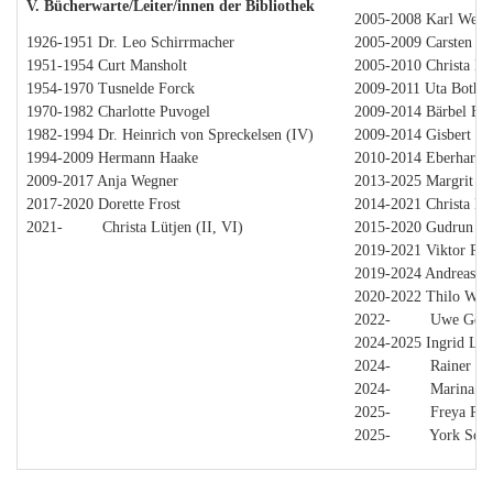
V. Bücherwarte/Leiter/innen der Bibliothek
2005-2008 Karl Wesl
1926-1951 Dr. Leo Schirrmacher
2005-2009 Carsten H
1951-1954 Curt Mansholt
2005-2010 Christa Lüt
1954-1970 Tusnelde Forck
2009-2011 Uta Bothe
1970-1982 Charlotte Puvogel
2009-2014 Bärbel Ebe
1982-1994 Dr. Heinrich von Spreckelsen (IV)
2009-2014 Gisbert B
1994-2009 Hermann Haake
2010-2014 Eberhard 
2009-2017 Anja Wegner
2013-2025 Margrit St
2017-2020 Dorette Frost
2014-2021 Christa Lüt
2021- Christa Lütjen (II, VI)
2015-2020 Gudrun G
2019-2021 Viktor Pord
2019-2024 Andreas H
2020-2022 Thilo Wun
2022- Uwe Geste
2024-2025 Ingrid Las
2024- Rainer He
2024- Marina Ho
2025- Freya Ros
2025- York Soltm