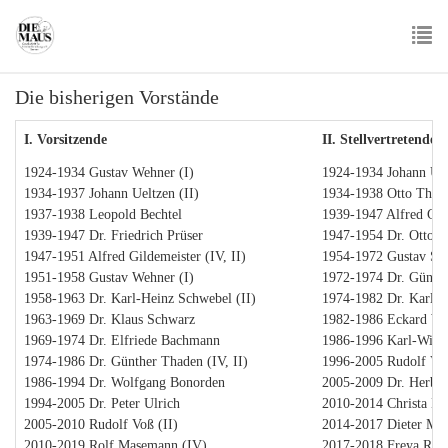
Skip
to
main
To
content
Die bisherigen Vorstände
nav
I. Vorsitzende
II. Stellvertretende 
1924-1934 Gustav Wehner (I)
1924-1934 Johann Uel
1934-1937 Johann Ueltzen (II)
1934-1938 Otto Thule
1937-1938 Leopold Bechtel
1939-1947 Alfred Gild
1939-1947 Dr. Friedrich Prüser
1947-1954 Dr. Otto W
1947-1951 Alfred Gildemeister (IV, II)
1954-1972 Gustav Sie
1951-1958 Gustav Wehner (I)
1972-1974 Dr. Günthe
1958-1963 Dr. Karl-Heinz Schwebel (II)
1974-1982 Dr. Karl-H
1963-1969 Dr. Klaus Schwarz
1982-1986 Eckard We
1969-1974 Dr. Elfriede Bachmann
1986-1996 Karl-Wilh
1974-1986 Dr. Günther Thaden (IV, II)
1996-2005 Rudolf Voß
1986-1994 Dr. Wolfgang Bonorden
2005-2009 Dr. Herbert
1994-2005 Dr. Peter Ulrich
2010-2014 Christa Lüt
2005-2010 Rudolf Voß (II)
2014-2017 Dieter Me
2010-2019 Rolf Masemann (IV)
2017-2018 Freya Ros