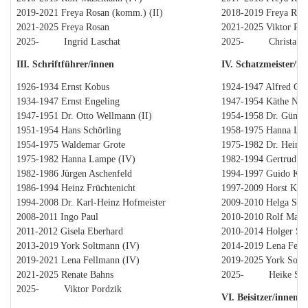
2019-2021 Freya Rosan (komm.) (II)
2018-2019 Freya Rosa
2021-2025 Freya Rosan
2021-2025 Viktor Por
2025- Ingrid Laschat
2025- Christa Lü
III. Schriftführer/innen
IV. Schatzmeister/in
1926-1934 Ernst Kobus
1924-1947 Alfred Gild
1934-1947 Ernst Engeling
1947-1954 Käthe Nau
1947-1951 Dr. Otto Wellmann (II)
1954-1958 Dr. Günther
1951-1954 Hans Schörling
1958-1975 Hanna Lam
1954-1975 Waldemar Grote
1975-1982 Dr. Heinri
1975-1982 Hanna Lampe (IV)
1982-1994 Gertrud Di
1982-1986 Jürgen Aschenfeld
1994-1997 Guido Ker
1986-1994 Heinz Früchtenicht
1997-2009 Horst Klo
1994-2008 Dr. Karl-Heinz Hofmeister
2009-2010 Helga Scab
2008-2011 Ingo Paul
2010-2010 Rolf Mase
2011-2012 Gisela Eberhard
2010-2014 Holger Sc
2013-2019 York Soltmann (IV)
2014-2019 Lena Fellm
2019-2021 Lena Fellmann (IV)
2019-2025 York Soltm
2021-2025 Renate Bahns
2025- Heike Schä
2025- Viktor Pordzik
VI. Beisitzer/innen 