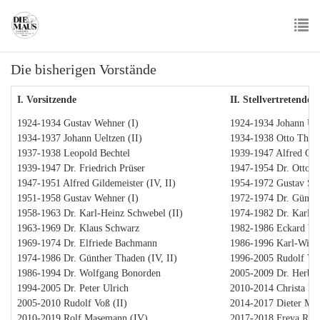
Skip
to
main
To
content
Die bisherigen Vorstände
nav
I. Vorsitzende
II. Stellvertretende 
1924-1934 Gustav Wehner (I)
1924-1934 Johann Uel
1934-1937 Johann Ueltzen (II)
1934-1938 Otto Thule
1937-1938 Leopold Bechtel
1939-1947 Alfred Gild
1939-1947 Dr. Friedrich Prüser
1947-1954 Dr. Otto W
1947-1951 Alfred Gildemeister (IV, II)
1954-1972 Gustav Sie
1951-1958 Gustav Wehner (I)
1972-1974 Dr. Günthe
1958-1963 Dr. Karl-Heinz Schwebel (II)
1974-1982 Dr. Karl-H
1963-1969 Dr. Klaus Schwarz
1982-1986 Eckard We
1969-1974 Dr. Elfriede Bachmann
1986-1996 Karl-Wilh
1974-1986 Dr. Günther Thaden (IV, II)
1996-2005 Rudolf Voß
1986-1994 Dr. Wolfgang Bonorden
2005-2009 Dr. Herbert
1994-2005 Dr. Peter Ulrich
2010-2014 Christa Lüt
2005-2010 Rudolf Voß (II)
2014-2017 Dieter Me
2010-2019 Rolf Masemann (IV)
2017-2018 Freya Ros