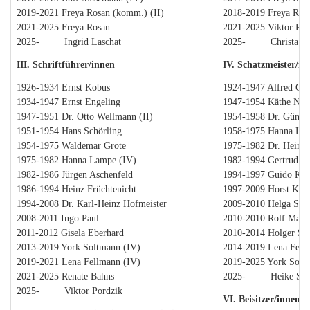
2019-2021 Freya Rosan (komm.) (II)
2018-2019 Freya Rosa
2021-2025 Freya Rosan
2021-2025 Viktor Por
2025- Ingrid Laschat
2025- Christa Lü
III. Schriftführer/innen
IV. Schatzmeister/in
1926-1934 Ernst Kobus
1924-1947 Alfred Gild
1934-1947 Ernst Engeling
1947-1954 Käthe Nau
1947-1951 Dr. Otto Wellmann (II)
1954-1958 Dr. Günther
1951-1954 Hans Schörling
1958-1975 Hanna Lam
1954-1975 Waldemar Grote
1975-1982 Dr. Heinri
1975-1982 Hanna Lampe (IV)
1982-1994 Gertrud Di
1982-1986 Jürgen Aschenfeld
1994-1997 Guido Ker
1986-1994 Heinz Früchtenicht
1997-2009 Horst Klo
1994-2008 Dr. Karl-Heinz Hofmeister
2009-2010 Helga Scab
2008-2011 Ingo Paul
2010-2010 Rolf Mase
2011-2012 Gisela Eberhard
2010-2014 Holger Sc
2013-2019 York Soltmann (IV)
2014-2019 Lena Fellm
2019-2021 Lena Fellmann (IV)
2019-2025 York Soltm
2021-2025 Renate Bahns
2025- Heike Schä
2025- Viktor Pordzik
VI. Beisitzer/innen 