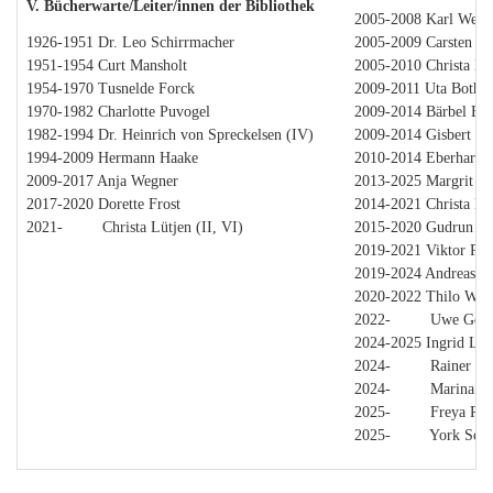
V. Bücherwarte/Leiter/innen der Bibliothek
2005-2008 Karl Wesl
1926-1951 Dr. Leo Schirrmacher
2005-2009 Carsten H
1951-1954 Curt Mansholt
2005-2010 Christa Lüt
1954-1970 Tusnelde Forck
2009-2011 Uta Bothe
1970-1982 Charlotte Puvogel
2009-2014 Bärbel Ebe
1982-1994 Dr. Heinrich von Spreckelsen (IV)
2009-2014 Gisbert B
1994-2009 Hermann Haake
2010-2014 Eberhard 
2009-2017 Anja Wegner
2013-2025 Margrit St
2017-2020 Dorette Frost
2014-2021 Christa Lüt
2021- Christa Lütjen (II, VI)
2015-2020 Gudrun G
2019-2021 Viktor Pord
2019-2024 Andreas H
2020-2022 Thilo Wun
2022- Uwe Geste
2024-2025 Ingrid Las
2024- Rainer He
2024- Marina Ho
2025- Freya Ros
2025- York Soltm