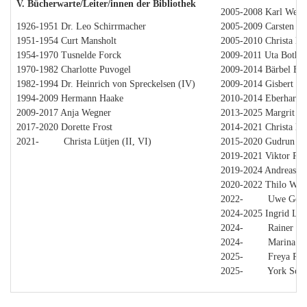
V. Bücherwarte/Leiter/innen der Bibliothek
2005-2008 Karl Wesl
1926-1951 Dr. Leo Schirrmacher
2005-2009 Carsten H
1951-1954 Curt Mansholt
2005-2010 Christa Lüt
1954-1970 Tusnelde Forck
2009-2011 Uta Bothe
1970-1982 Charlotte Puvogel
2009-2014 Bärbel Ebe
1982-1994 Dr. Heinrich von Spreckelsen (IV)
2009-2014 Gisbert B
1994-2009 Hermann Haake
2010-2014 Eberhard 
2009-2017 Anja Wegner
2013-2025 Margrit St
2017-2020 Dorette Frost
2014-2021 Christa Lüt
2021- Christa Lütjen (II, VI)
2015-2020 Gudrun G
2019-2021 Viktor Pord
2019-2024 Andreas H
2020-2022 Thilo Wun
2022- Uwe Geste
2024-2025 Ingrid Las
2024- Rainer He
2024- Marina Ho
2025- Freya Ros
2025- York Soltm