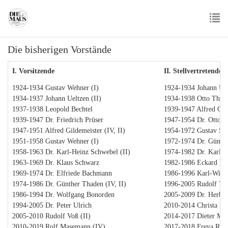
Skip
to
main
To
content
Die bisherigen Vorstände
nav
I. Vorsitzende
II. Stellvertretende 
1924-1934 Gustav Wehner (I)
1924-1934 Johann Uel
1934-1937 Johann Ueltzen (II)
1934-1938 Otto Thule
1937-1938 Leopold Bechtel
1939-1947 Alfred Gild
1939-1947 Dr. Friedrich Prüser
1947-1954 Dr. Otto W
1947-1951 Alfred Gildemeister (IV, II)
1954-1972 Gustav Sie
1951-1958 Gustav Wehner (I)
1972-1974 Dr. Günthe
1958-1963 Dr. Karl-Heinz Schwebel (II)
1974-1982 Dr. Karl-H
1963-1969 Dr. Klaus Schwarz
1982-1986 Eckard We
1969-1974 Dr. Elfriede Bachmann
1986-1996 Karl-Wilh
1974-1986 Dr. Günther Thaden (IV, II)
1996-2005 Rudolf Voß
1986-1994 Dr. Wolfgang Bonorden
2005-2009 Dr. Herbert
1994-2005 Dr. Peter Ulrich
2010-2014 Christa Lüt
2005-2010 Rudolf Voß (II)
2014-2017 Dieter Me
2010-2019 Rolf Masemann (IV)
2017-2018 Freya Ros