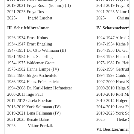
2019-2021 Freya Rosan (komm.) (II)
2018-2019 Freya Rosa
2021-2025 Freya Rosan
2021-2025 Viktor Por
2025- Ingrid Laschat
2025- Christa Lü
III. Schriftführer/innen
IV. Schatzmeister/in
1926-1934 Ernst Kobus
1924-1947 Alfred Gild
1934-1947 Ernst Engeling
1947-1954 Käthe Nau
1947-1951 Dr. Otto Wellmann (II)
1954-1958 Dr. Günther
1951-1954 Hans Schörling
1958-1975 Hanna Lam
1954-1975 Waldemar Grote
1975-1982 Dr. Heinri
1975-1982 Hanna Lampe (IV)
1982-1994 Gertrud Di
1982-1986 Jürgen Aschenfeld
1994-1997 Guido Ker
1986-1994 Heinz Früchtenicht
1997-2009 Horst Klo
1994-2008 Dr. Karl-Heinz Hofmeister
2009-2010 Helga Scab
2008-2011 Ingo Paul
2010-2010 Rolf Mase
2011-2012 Gisela Eberhard
2010-2014 Holger Sc
2013-2019 York Soltmann (IV)
2014-2019 Lena Fellm
2019-2021 Lena Fellmann (IV)
2019-2025 York Soltm
2021-2025 Renate Bahns
2025- Heike Schä
2025- Viktor Pordzik
VI. Beisitzer/innen 