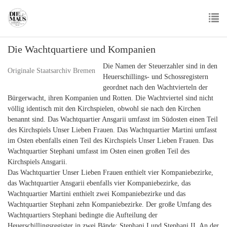
Skip
to
main
To
content
Die Wachtquartiere und Kompanien
nav
Die Namen der Steuerzahler sind in den
Originale Staatsarchiv Bremen
Heuerschillings- und Schossregistern
geordnet nach den Wachtvierteln der
Bürgerwacht, ihren Kompanien und Rotten. Die Wachtviertel sind nicht
völlig identisch mit den Kirchspielen, obwohl sie nach den Kirchen
benannt sind. Das Wachtquartier Ansgarii umfasst im Südosten einen Teil
des Kirchspiels Unser Lieben Frauen. Das Wachtquartier Martini umfasst
im Osten ebenfalls einen Teil des Kirchspiels Unser Lieben Frauen. Das
Wachtquartier Stephani umfasst im Osten einen großen Teil des
Kirchspiels Ansgarii.
Das Wachtquartier Unser Lieben Frauen enthielt vier Kompaniebezirke,
das Wachtquartier Ansgarii ebenfalls vier Kompaniebezirke, das
Wachtquartier Martini enthielt zwei Kompaniebezirke und das
Wachtquartier Stephani zehn Kompaniebezirke. Der große Umfang des
Wachtquartiers Stephani bedingte die Aufteilung der
Heuerschillingsregister in zwei Bände: Stephani I und Stephani II. An der