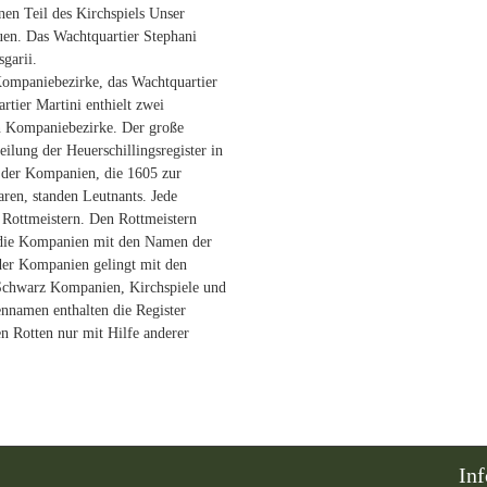
inen Teil des Kirchspiels Unser
uen. Das Wachtquartier Stephani
garii.
Kompaniebezirke, das Wachtquartier
rtier Martini enthielt zwei
n Kompaniebezirke. Der große
ilung der Heuerschillingsregister in
e der Kompanien, die 1605 zur
ren, standen Leutnants. Jede
 Rottmeistern. Den Rottmeistern
d die Kompanien mit den Namen der
der Kompanien gelingt mit den
Schwarz Kompanien, Kirchspiele und
nnamen enthalten die Register
en Rotten nur mit Hilfe anderer
In