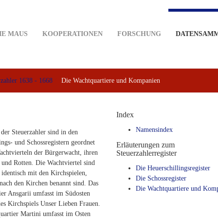
IE MAUS
KOOPERATIONEN
FORSCHUNG
DATENSAM
rzahler 1638 - 1668
Die Wachtquartiere und Kompanien
Index
Namensindex
er Steuerzahler sind in den
ings- und Schossregistern geordnet
Erläuterungen zum
chtvierteln der Bürgerwacht, ihren
Steuerzahlerregister
und Rotten. Die Wachtviertel sind
Die Heuerschillingsregister
g identisch mit den Kirchspielen,
Die Schossregister
nach den Kirchen benannt sind. Das
Die Wachtquartiere und Kom
er Ansgarii umfasst im Südosten
des Kirchspiels Unser Lieben Frauen.
artier Martini umfasst im Osten