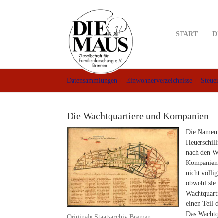
Skip
to
main
START
D
content
Datensammlungen
Einwohnerverzeichnisse
Steue
Die Wachtquartiere und Kompanien
Die Namen d
Heuerschill
nach den Wa
Kompanien 
nicht völli
obwohl sie 
Wachtquarti
einen Teil 
Das Wachtqu
Originale Staatsarchiv Bremen