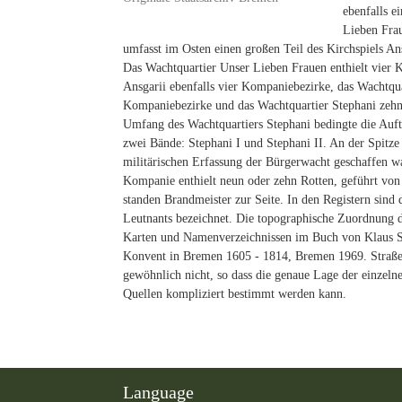
ebenfalls e
Lieben Fra
umfasst im Osten einen großen Teil des Kirchspiels Ans
Das Wachtquartier Unser Lieben Frauen enthielt vier 
Ansgarii ebenfalls vier Kompaniebezirke, das Wachtqua
Kompaniebezirke und das Wachtquartier Stephani zeh
Umfang des Wachtquartiers Stephani bedingte die Aufte
zwei Bände: Stephani I und Stephani II. An der Spitz
militärischen Erfassung der Bürgerwacht geschaffen wa
Kompanie enthielt neun oder zehn Rotten, geführt von
standen Brandmeister zur Seite. In den Registern sin
Leutnants bezeichnet. Die topographische Zuordnung 
Karten und Namenverzeichnissen im Buch von Klaus 
Konvent in Bremen 1605 - 1814, Bremen 1969. Straße
gewöhnlich nicht, so dass die genaue Lage der einzeln
Quellen kompliziert bestimmt werden kann.
Language