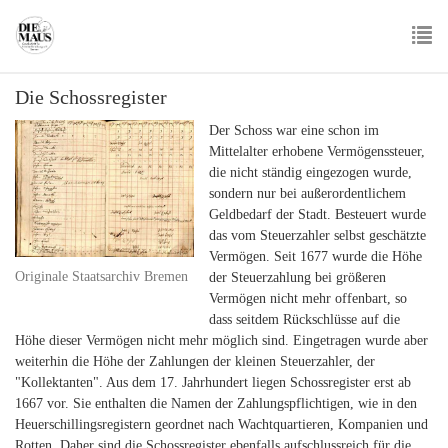
Skip
to
main
To
content
Die Schossregister
nav
Der Schoss war eine schon im
Mittelalter erhobene Vermögenssteuer,
die nicht ständig eingezogen wurde,
sondern nur bei außerordentlichem
Geldbedarf der Stadt. Besteuert wurde
das vom Steuerzahler selbst geschätzte
Vermögen. Seit 1677 wurde die Höhe
Originale Staatsarchiv Bremen
der Steuerzahlung bei größeren
Vermögen nicht mehr offenbart, so
dass seitdem Rückschlüsse auf die
Höhe dieser Vermögen nicht mehr möglich sind. Eingetragen wurde aber
weiterhin die Höhe der Zahlungen der kleinen Steuerzahler, der
"Kollektanten". Aus dem 17. Jahrhundert liegen Schossregister erst ab
1667 vor. Sie enthalten die Namen der Zahlungspflichtigen, wie in den
Heuerschillingsregistern geordnet nach Wachtquartieren, Kompanien und
Rotten. Daher sind die Schossregister ebenfalls aufschlussreich für die