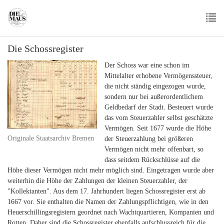
Skip
to
main
To
content
Die Schossregister
nav
Der Schoss war eine schon im
Mittelalter erhobene Vermögenssteuer,
die nicht ständig eingezogen wurde,
sondern nur bei außerordentlichem
Geldbedarf der Stadt. Besteuert wurde
das vom Steuerzahler selbst geschätzte
Vermögen. Seit 1677 wurde die Höhe
Originale Staatsarchiv Bremen
der Steuerzahlung bei größeren
Vermögen nicht mehr offenbart, so
dass seitdem Rückschlüsse auf die
Höhe dieser Vermögen nicht mehr möglich sind. Eingetragen wurde aber
weiterhin die Höhe der Zahlungen der kleinen Steuerzahler, der
"Kollektanten". Aus dem 17. Jahrhundert liegen Schossregister erst ab
1667 vor. Sie enthalten die Namen der Zahlungspflichtigen, wie in den
Heuerschillingsregistern geordnet nach Wachtquartieren, Kompanien und
Rotten. Daher sind die Schossregister ebenfalls aufschlussreich für die