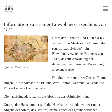
Skip
to
main
To
content
Information zu Bremer Einwohnerverzeichnis von
nav
1812
Unter der Signatur 2-ad D.20.c.4.b.2.
verwahrt das Staatsarchiv Bremen die
sog. „Listes civiques“, ein
Einwohnerverzeichnis Bremens von
1812, das auf Anordnung der
damaligen französischen Verwaltung
Quelle: Wikiwand
angelegt wurde.
Die Stadt war zu dieser Zeit in Cantone
eingeteilt, die Altstadt in Ost- und West-Canton, während Neustadt und
Vorstadt eigene Cantone waren.
Die nachfolgende Liste ist die Abschrift der Originaleinträge.
Unter jeder Hausnummer sind die Haushaltsvorstände, zumeist unter
Angabe des Alters, des Berufes, oftmals auch des gesundheitlichen