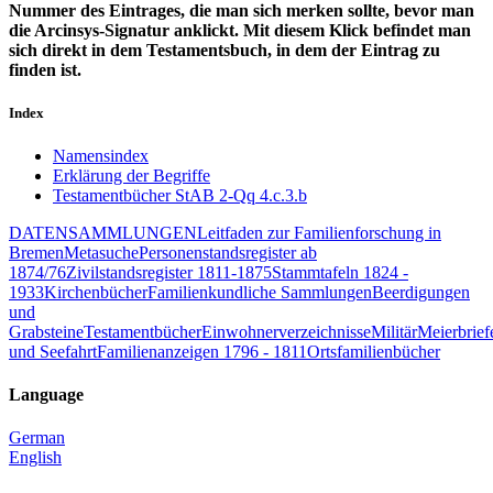
Nummer des Eintrages, die man sich merken sollte, bevor man
die Arcinsys-Signatur anklickt. Mit diesem Klick befindet man
sich direkt in dem Testamentsbuch, in dem der Eintrag zu
finden ist.
Index
Namensindex
Erklärung der Begriffe
Testamentbücher StAB 2-Qq 4.c.3.b
DATENSAMMLUNGEN
Leitfaden zur Familienforschung in
Bremen
Metasuche
Personenstandsregister ab
1874/76
Zivilstandsregister 1811-1875
Stammtafeln 1824 -
1933
Kirchenbücher
Familienkundliche Sammlungen
Beerdigungen
und
Grabsteine
Testamentbücher
Einwohnerverzeichnisse
Militär
Meierbrief
und Seefahrt
Familienanzeigen 1796 - 1811
Ortsfamilienbücher
Language
German
English