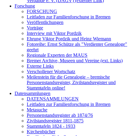
Verbände e. V. (DAGV) (externer Link)
Forschung
FORSCHUNG
Leitfaden zur Familienforschung in Bremen
Veröffentlichungen
Vorträge
Interview mit Viktor Pordzik
Ehrung Viktor Pordzik und Heinz Wiemann
Fotoreihe: Ernst Schütze als "Verdienter Genealoge"
geehrt
Regionale Experten der MAUS
Bremer Archive, Museen und Vereine (ext. Links)
Externe Links
Verschollener Wortschatz
Meilenstein für die Genealogie – bremische
Personenstandsregister, Zivilstandsregister und
Stammtafeln online!
Datensammlungen
DATENSAMMLUNGEN
Leitfaden zur Familienforschung in Bremen
Metasuche
Personenstandsregister ab 1874/76
Zivilstandsregister 1811-1875
Stammtafeln 1824 - 1933
Kirchenbücher