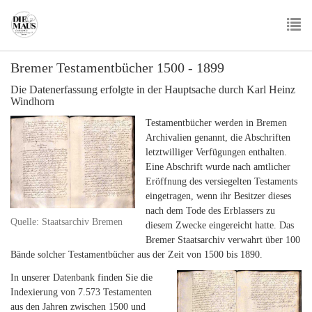
Skip
to
main
To
content
Bremer Testamentbücher 1500 - 1899
nav
Die Datenerfassung erfolgte in der Hauptsache durch Karl Heinz
Windhorn
Testamentbücher werden in Bremen
Archivalien genannt, die Abschriften
letztwilliger Verfügungen enthalten.
Eine Abschrift wurde nach amtlicher
Eröffnung des versiegelten Testaments
eingetragen, wenn ihr Besitzer dieses
nach dem Tode des Erblassers zu
Quelle: Staatsarchiv Bremen
diesem Zwecke eingereicht hatte. Das
Bremer Staatsarchiv verwahrt über 100
Bände solcher Testamentbücher aus der Zeit von 1500 bis 1890.
In unserer Datenbank finden Sie die
Indexierung von 7.573 Testamenten
aus den Jahren zwischen 1500 und