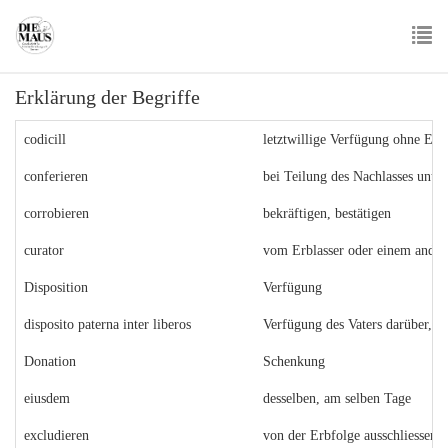
Skip
to
main
To
content
Erklärung der Begriffe
nav
codicill
letztwillige Verfügung ohne Ein
conferieren
bei Teilung des Nachlasses unte
corrobieren
bekräftigen, bestätigen
curator
vom Erblasser oder einem andere
Disposition
Verfügung
disposito paterna inter liberos
Verfügung des Vaters darüber, w
Donation
Schenkung
eiusdem
desselben, am selben Tage
excludieren
von der Erbfolge ausschliessen