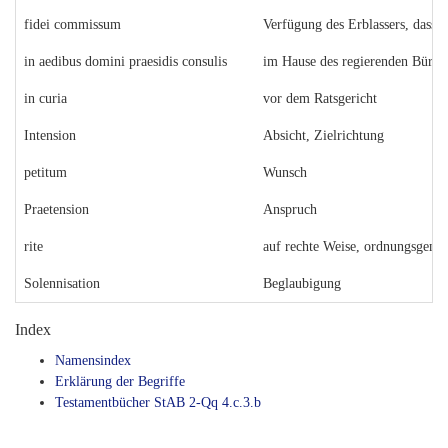
fidei commissum
Verfügung des Erblassers, dass 
in aedibus domini praesidis consulis
im Hause des regierenden Bürge
in curia
vor dem Ratsgericht
Intension
Absicht, Zielrichtung
petitum
Wunsch
Praetension
Anspruch
rite
auf rechte Weise, ordnungsgemä
Solennisation
Beglaubigung
Index
Namensindex
Erklärung der Begriffe
Testamentbücher StAB 2-Qq 4.c.3.b