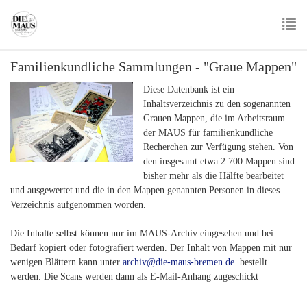
Skip
to
main
To
content
Familienkundliche Sammlungen - "Graue Mappen"
nav
Diese Datenbank ist ein
Inhaltsverzeichnis zu den sogenannten
Grauen Mappen, die im Arbeitsraum
der MAUS für familienkundliche
Recherchen zur Verfügung stehen. Von
den insgesamt etwa 2.700 Mappen sind
bisher mehr als die Hälfte bearbeitet
und ausgewertet und die in den Mappen genannten Personen in dieses
Verzeichnis aufgenommen worden.
Die Inhalte selbst können nur im MAUS-Archiv eingesehen und bei
Bedarf kopiert oder fotografiert werden. Der Inhalt von Mappen mit nur
wenigen Blättern kann unter
archiv@die-maus-bremen.de
bestellt
werden. Die Scans werden dann als E-Mail-Anhang zugeschickt