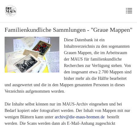
Skip
to
main
To
content
Familienkundliche Sammlungen - "Graue Mappen"
nav
Diese Datenbank ist ein
Inhaltsverzeichnis zu den sogenannten
Grauen Mappen, die im Arbeitsraum
der MAUS für familienkundliche
Recherchen zur Verfügung stehen. Von
den insgesamt etwa 2.700 Mappen sind
bisher mehr als die Hälfte bearbeitet
und ausgewertet und die in den Mappen genannten Personen in dieses
Verzeichnis aufgenommen worden.
Die Inhalte selbst können nur im MAUS-Archiv eingesehen und bei
Bedarf kopiert oder fotografiert werden. Der Inhalt von Mappen mit nur
wenigen Blättern kann unter
archiv@die-maus-bremen.de
bestellt
werden. Die Scans werden dann als E-Mail-Anhang zugeschickt