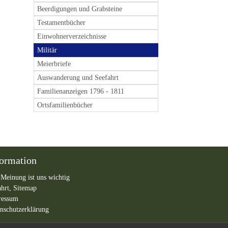
Beerdigungen und Grabsteine
Testamentbücher
Einwohnerverzeichnisse
Militär
Meierbriefe
Auswanderung und Seefahrt
Familienanzeigen 1796 - 1811
Ortsfamilienbücher
formation
 Meinung ist uns wichtig
ahrt,
Sitemap
ressum
nschutzerklärung