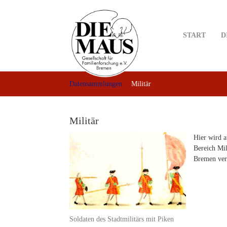
Skip
to
main
START
D
content
Datensammlungen
Militär
Militär
Hier wird 
Bereich Mil
Bremen ver
Soldaten des Stadtmilitärs mit Piken