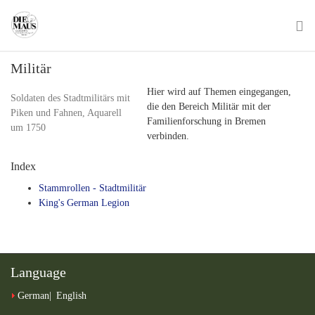
Skip
to
main
To
content
Militär
na
Hier wird auf Themen eingegangen,
Soldaten des Stadtmilitärs mit
die den Bereich Militär mit der
Piken und Fahnen, Aquarell
Familienforschung in Bremen
um 1750
verbinden.
Index
Stammrollen - Stadtmilitär
King's German Legion
Language
German
English