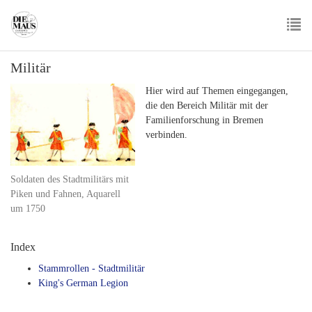
Skip
to
main
To
content
Militär
nav
Hier wird auf Themen eingegangen,
die den Bereich Militär mit der
Familienforschung in Bremen
verbinden.
Soldaten des Stadtmilitärs mit
Piken und Fahnen, Aquarell
um 1750
Index
Stammrollen - Stadtmilitär
King's German Legion