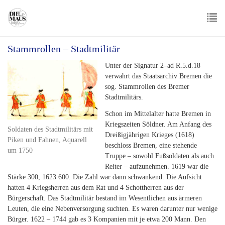
Skip
to
main
To
content
Stammrollen – Stadtmilitär
nav
Unter der Signatur 2–ad R.5.d.18
verwahrt das Staatsarchiv Bremen die
sog. Stammrollen des Bremer
Stadtmilitärs.
Schon im Mittelalter hatte Bremen in
Kriegszeiten Söldner. Am Anfang des
Soldaten des Stadtmilitärs mit
Dreißigjährigen Krieges (1618)
Piken und Fahnen, Aquarell
beschloss Bremen, eine stehende
um 1750
Truppe – sowohl Fußsoldaten als auch
Reiter – aufzunehmen. 1619 war die
Stärke 300, 1623 600. Die Zahl war dann schwankend. Die Aufsicht
hatten 4 Kriegsherren aus dem Rat und 4 Schottherren aus der
Bürgerschaft. Das Stadtmilitär bestand im Wesentlichen aus ärmeren
Leuten, die eine Nebenversorgung suchten. Es waren darunter nur wenige
Bürger. 1622 – 1744 gab es 3 Kompanien mit je etwa 200 Mann. Den