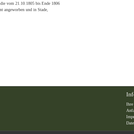
die vom 21.10.1805 bis Ende 1806
nt angeworben und in Stade,
In
Ihre
Anf
Imp
Date