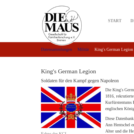
Skip
to
main
START
D
content
Datensammlungen
Militär
King's German Legion
King's German Legion
Soldaten für den Kampf gegen Napoleon
Die King's Germa
1816, rekrutiert
Kurfürstentums 
englischen König
Diese Datenban
Ann Hentschel er
Alter und die He
Fahne der KGL