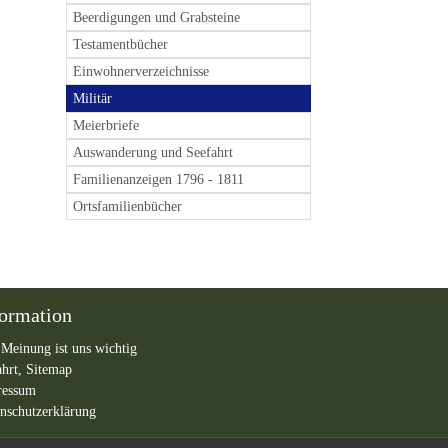
Beerdigungen und Grabsteine
Testamentbücher
Einwohnerverzeichnisse
Militär
Meierbriefe
Auswanderung und Seefahrt
Familienanzeigen 1796 - 1811
Ortsfamilienbücher
formation
 Meinung ist uns wichtig
ahrt,
Sitemap
ressum
nschutzerklärung