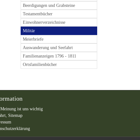
Beerdigungen und Grabsteine
Testamentbücher
Einwohnerverzeichnisse
Militär
Meierbriefe
Auswanderung und Seefahrt
Familienanzeigen 1796 - 1811
Ortsfamilienbücher
formation
 Meinung ist uns wichtig
ahrt,
Sitemap
ressum
nschutzerklärung