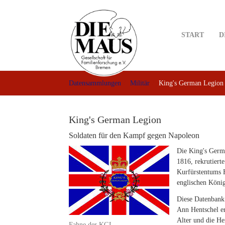
Skip
to
main
START
D
content
Datensammlungen
Militär
King's German Legion
King's German Legion
Soldaten für den Kampf gegen Napoleon
Die King's Germa
1816, rekrutiert
Kurfürstentums 
englischen König
Diese Datenban
Ann Hentschel er
Alter und die He
Fahne der KGL