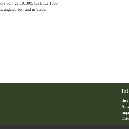
die vom 21.10.1805 bis Ende 1806
nt angeworben und in Stade,
In
Ihre
Anf
Imp
Date