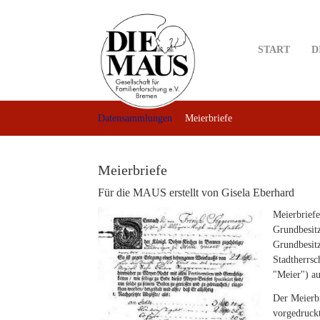
Skip
to
main
START
D
content
Datensammlungen
Meierbriefe
Meierbriefe
Für die MAUS erstellt von Gisela Eberhard
Meierbriefe
Grundbesit
Grundbesitz
Stadtherrsc
"Meier") au
Der Meierbr
vorgedruckt