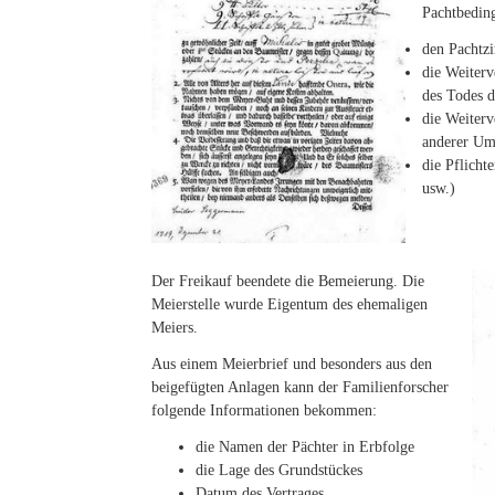
Pachtbedin
den Pachtzi
die Weiterv
des Todes d
die Weiterv
anderer Um
die Pflicht
usw.)
Der Freikauf beendete die Bemeierung. Die
Meierstelle wurde Eigentum des ehemaligen
Meiers.
Aus einem Meierbrief und besonders aus den
beigefügten Anlagen kann der Familienforscher
folgende Informationen bekommen:
die Namen der Pächter in Erbfolge
die Lage des Grundstückes
Datum des Vertrages