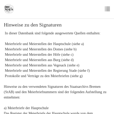
Skip
to
main
To
content
Hinweise zu den Signaturen
nav
In dieser Datenbank sind folgende ausgewertete Quellen enthalten:
Meierbriefe und Meierstellen der Hauptschule (siehe a)
Meierbriefe und Meierstellen des Domes (siehe b)
Meierbriefe und Meierstellen der Höfe (siehe c)
Meierbriefe und Meierstellen aus Burg (siehe d)
Meierbriefe und Meierstellen aus Vegesack (siehe e)
Meierbriefe und Meierstellen der Regierung Stade (siehe f)
Protokolle und Verträge zu den Meierbriefen (siehe g)
Hinweise zu den verwendeten Signaturen des Staatsarchivs Bremen
(StAB) und den Meierbriefnummern sind der folgenden Aufstellung zu
entnehmen:
a) Meierbriefe der Hauptschule
Das Register der Meierbriefe der Hauptschule wurde von dem