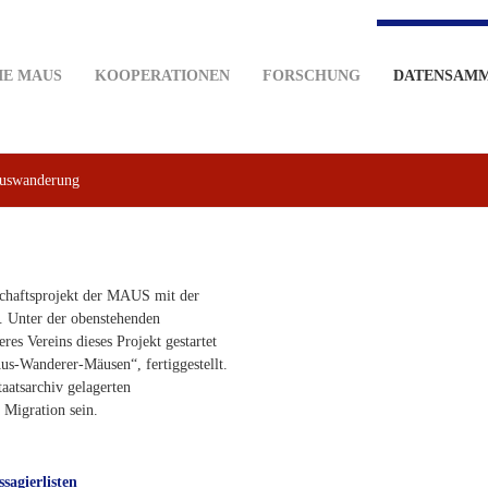
IE MAUS
KOOPERATIONEN
FORSCHUNG
DATENSAM
uswanderung
schaftsprojekt der MAUS mit der
 Unter der obenstehenden
es Vereins dieses Projekt gestartet
Aus-Wanderer-Mäusen“, fertiggestellt.
aatsarchiv gelagerten
Migration sein.
sagierlisten