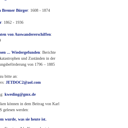
n Bremer Bürger
: 1608 - 1874
r
: 1862 - 1936
ten von Auswandererschiffen
:
9
ssen ... Wiedergefunden
: Berichte
katastrophen und Zuständen in der
ngsbeförderung von 1796 – 1885
u bitte an:
ers:
JETDOC2@aol.com
ng:
kwesling@gmx.de
nken können in dem Beitrag von Karl
S gelesen werden:
m wurde, was sie heute ist.