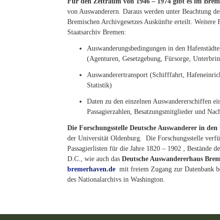
Für den Zeitraum von 1946 – 1974 gibt es im Brem
von Auswanderern. Daraus werden unter Beachtung des
Bremischen Archivgesetzes Auskünfte erteilt. Weitere
Staatsarchiv Bremen:
Auswanderungsbedingungen in den Hafenstädt
(Agenturen, Gesetzgebung, Fürsorge, Unterbrin
Auswanderertransport (Schifffahrt, Hafeneinri
Statistik)
Daten zu den einzelnen Auswandererschiffen ein
Passagierzahlen, Besatzungsmitglieder und Nac
Die Forschungsstelle Deutsche Auswanderer in d
der Universität Oldenburg. Die Forschungsstelle verf
Passagierlisten für die Jahre 1820 – 1902 , Bestände d
D.C., wie auch das
Deutsche Auswandererhaus Bre
bremerhaven.de
mit freiem Zugang zur Datenbank 
des Nationalarchivs in Washington.