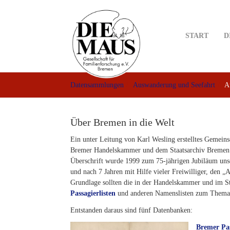
Skip
to
main
START
D
content
Datensammlungen
Auswanderung und Seefahrt
A
Über Bremen in die Welt
Ein unter Leitung von Karl Wesling erstelltes Gemein
Bremer Handelskammer und dem Staatsarchiv Bremen.
Überschrift wurde 1999 zum 75-jährigen Jubiläum unser
und nach 7 Jahren mit Hilfe vieler Freiwilliger, den „
Grundlage sollten die in der Handelskammer und im St
Passagierlisten
und anderen Namenslisten zum Thema 
Entstanden daraus sind fünf Datenbanken:
Bremer Pas