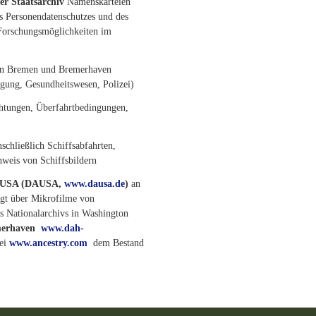
er Staatsarchiv
Namenskarteien
 Personendatenschutzes und des
 Forschungsmöglichkeiten im
en Bremen und Bremerhaven
gung, Gesundheitswesen, Polizei)
chtungen, Überfahrtbedingungen,
schließlich Schiffsabfahrten,
hweis von Schiffsbildern
en USA (DAUSA,
www.dausa.de
)
an
ügt über Mikrofilme von
es Nationalarchivs in Washington
merhaven
www.dah-
bei
www.ancestry.com
dem Bestand