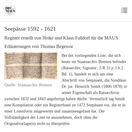
Skip
to
main
To
content
Seepässe 1592 - 1621
nav
Register erstellt von Heike und Klaus Falldorf für die MAUS
Erläuterungen von Thomas Begerow
Bei der vorliegenden Liste, die sich
heute im Staatsarchiv Bremen befindet
(Ratsarchiv, Signatur: 2-R.11.p.3.b.2.
Bd. 1), handelt es sich um eine
Abschrift von Seepässen, die Syndikus
Quelle: Staatsarchiv Bremen
Dr. jur. Heinrich Smidt (1806-1878) in
seiner Eigenschaft als Ratsarchivar
zwischen 1832 und 1843 angefertigt haben dürfte. Vermutlich lag Smidt
eine Kompilation oder ein Registerband zu 1472 Seepässen vor, die er in
einer Listenform ausgewertet und zusammengefasst hat. Die
Vollständigkeit der Liste ist anzunehmen, doch ohne die
Originalvorlage(n) nicht zu überprüfen.