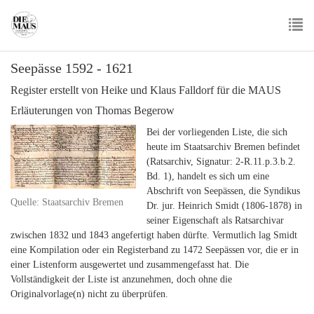
Skip
to
main
To
content
Seepässe 1592 - 1621
nav
Register erstellt von Heike und Klaus Falldorf für die MAUS
Erläuterungen von Thomas Begerow
Bei der vorliegenden Liste, die sich
heute im Staatsarchiv Bremen befindet
(Ratsarchiv, Signatur: 2-R.11.p.3.b.2.
Bd. 1), handelt es sich um eine
Abschrift von Seepässen, die Syndikus
Quelle: Staatsarchiv Bremen
Dr. jur. Heinrich Smidt (1806-1878) in
seiner Eigenschaft als Ratsarchivar
zwischen 1832 und 1843 angefertigt haben dürfte. Vermutlich lag Smidt
eine Kompilation oder ein Registerband zu 1472 Seepässen vor, die er in
einer Listenform ausgewertet und zusammengefasst hat. Die
Vollständigkeit der Liste ist anzunehmen, doch ohne die
Originalvorlage(n) nicht zu überprüfen.