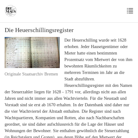
Skip
to
main
To
content
Die Heuerschillingsregister
nav
Der Heuerschilling wurde seit 1628
erhoben. Jeder Hauseigentümer oder
Mieter hatte einen bestimmten
Prozentsatz vom Mietwert der von ihm
bewohnten Räumlichkeiten zu
mehreren Terminen im Jahr an die
Originale Staatsarchiv Bremen
Stadt abzuführen.
Heuerschillingsregister mit den Namen
der Steuerzahler liegen für 1628 - 1791 vor, allerdings nicht aus allen
Jahren und nicht immer aus allen Wachtvierteln. Für die Neustadt und
Vorstadt sind sie erst ab 1670 erhalten. In der Datenbank sind daher nur
die vier Wachtviertel der Altstadt enthalten. Die Register sind nach
Wachtquartieren, Kompanien und Rotten, also nach Nachbarschaften
geordnet, sie sind daher aufschlussreich für die Lage der Häuser und
Wohnungen der Bewohner. Sie enthalten gewöhnlich die Steuerzahlung
(in Reichstalern und Groten), aus deren Höhe auf den Mietwert der