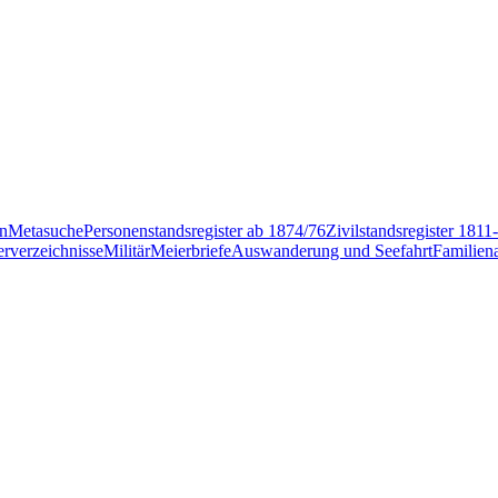
en
Metasuche
Personenstandsregister ab 1874/76
Zivilstandsregister 1811
rverzeichnisse
Militär
Meierbriefe
Auswanderung und Seefahrt
Familien