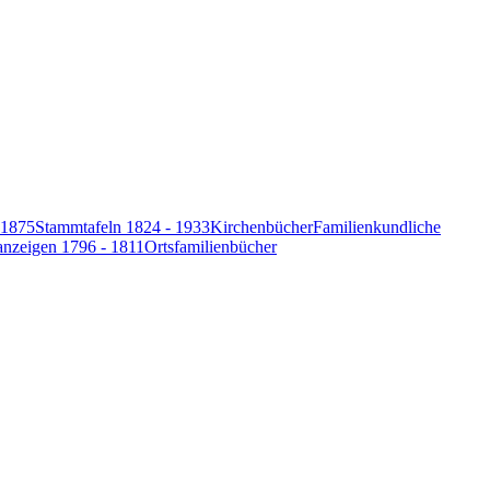
-1875
Stammtafeln 1824 - 1933
Kirchenbücher
Familienkundliche
anzeigen 1796 - 1811
Ortsfamilienbücher