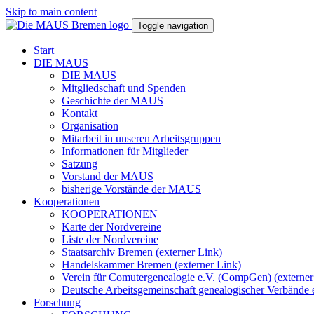
Skip to main content
Toggle navigation
Start
DIE MAUS
DIE MAUS
Mitgliedschaft und Spenden
Geschichte der MAUS
Kontakt
Organisation
Mitarbeit in unseren Arbeitsgruppen
Informationen für Mitglieder
Satzung
Vorstand der MAUS
bisherige Vorstände der MAUS
Kooperationen
KOOPERATIONEN
Karte der Nordvereine
Liste der Nordvereine
Staatsarchiv Bremen (externer Link)
Handelskammer Bremen (externer Link)
Verein für Comutergenealogie e.V. (CompGen) (externer
Deutsche Arbeitsgemeinschaft genealogischer Verbände 
Forschung