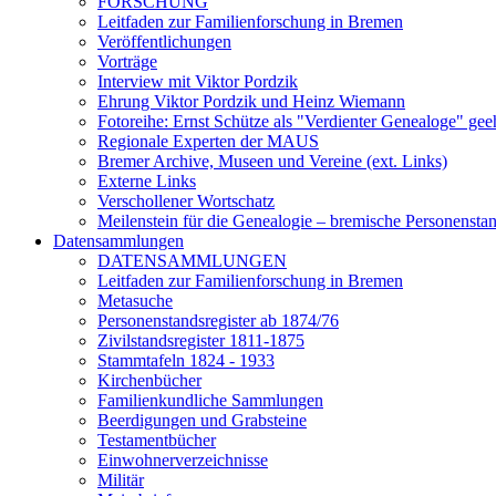
FORSCHUNG
Leitfaden zur Familienforschung in Bremen
Veröffentlichungen
Vorträge
Interview mit Viktor Pordzik
Ehrung Viktor Pordzik und Heinz Wiemann
Fotoreihe: Ernst Schütze als "Verdienter Genealoge" gee
Regionale Experten der MAUS
Bremer Archive, Museen und Vereine (ext. Links)
Externe Links
Verschollener Wortschatz
Meilenstein für die Genealogie – bremische Personenstand
Datensammlungen
DATENSAMMLUNGEN
Leitfaden zur Familienforschung in Bremen
Metasuche
Personenstandsregister ab 1874/76
Zivilstandsregister 1811-1875
Stammtafeln 1824 - 1933
Kirchenbücher
Familienkundliche Sammlungen
Beerdigungen und Grabsteine
Testamentbücher
Einwohnerverzeichnisse
Militär