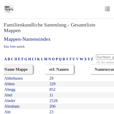
Skip
to
main
To
content
Familienkundliche Sammlung - Gesamtliste
nav
Mappen
Mappen-Namensindex