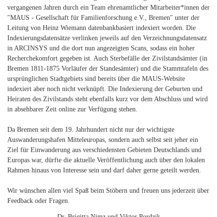
vergangenen Jahren durch ein Team ehrenamtlicher Mitarbeiter*innen der
"MAUS - Gesellschaft für Familienforschung e.V., Bremen" unter der
Leitung von Heinz Wiemann datenbankbasiert indexiert worden. Die
Indexierungsdatensätze verlinken jeweils auf den Verzeichnungsdatensatz
in ARCINSYS und die dort nun angezeigten Scans, sodass ein hoher
Recherchekomfort gegeben ist. Auch Sterbefälle der Zivilstandsämter (in
Bremen 1811-1875 Vorläufer der Standesämter) und die Stammtafeln des
ursprünglichen Stadtgebiets sind bereits über die MAUS-Website
indexiert aber noch nicht verknüpft. Die Indexierung der Geburten und
Heiraten des Zivilstands steht ebenfalls kurz vor dem Abschluss und wird
in absehbarer Zeit online zur Verfügung stehen.
Da Bremen seit dem 19. Jahrhundert nicht nur der wichtigste
Auswanderungshafen Mitteleuropas, sondern auch selbst seit jeher ein
Ziel für Einwanderung aus verschiedensten Gebieten Deutschlands und
Europas war, dürfte die aktuelle Veröffentlichung auch über den lokalen
Rahmen hinaus von Interesse sein und darf daher gerne geteilt werden.
Wir wünschen allen viel Spaß beim Stöbern und freuen uns jederzeit über
Feedback oder Fragen.
Dr. Brigitta Nimz und Viktor Pordzik