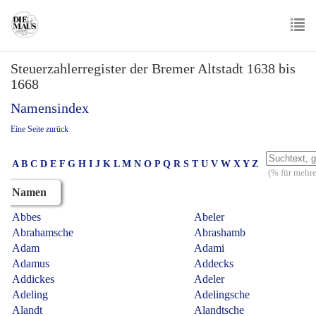
Skip
to
main
To
content
Steuerzahlerregister der Bremer Altstadt 1638 bis
nav
1668
Namensindex