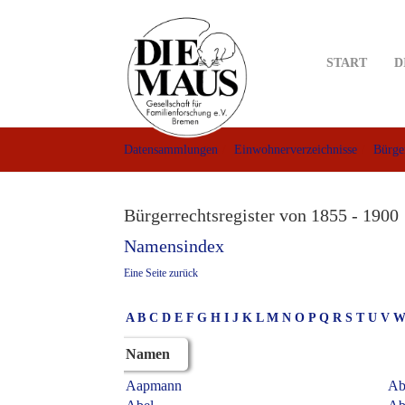
Skip
to
main
START
D
content
Datensammlungen
Einwohnerverzeichnisse
Bürger
Bürgerrechtsregister von 1855 - 1900
Namensindex