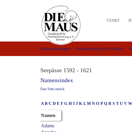
Skip
to
main
START
D
content
Datensammlungen
Auswanderung und Seefahrt
S
Seepässe 1592 - 1621
Namensindex