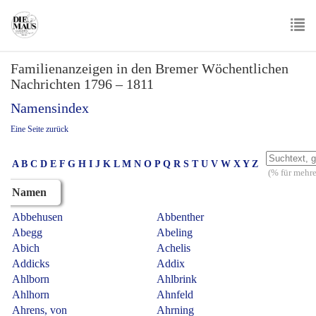
Skip
to
main
To
content
Familienanzeigen in den Bremer Wöchentlichen
nav
Nachrichten 1796 – 1811
Namensindex