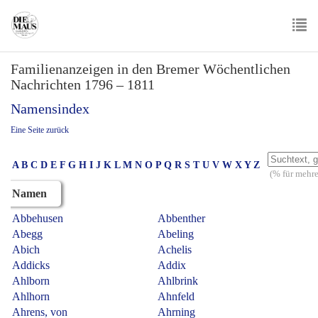
Skip
to
main
To
content
Familienanzeigen in den Bremer Wöchentlichen
nav
Nachrichten 1796 – 1811
Namensindex