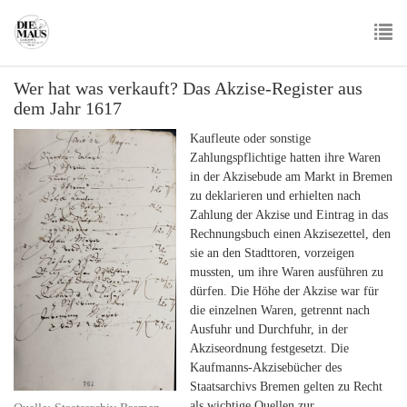
Skip
to
main
To
content
Wer hat was verkauft? Das Akzise-Register aus
nav
dem Jahr 1617
Kaufleute oder sonstige
Zahlungspflichtige hatten ihre Waren
in der Akzisebude am Markt in Bremen
zu deklarieren und erhielten nach
Zahlung der Akzise und Eintrag in das
Rechnungsbuch einen Akzisezettel, den
sie an den Stadttoren, vorzeigen
mussten, um ihre Waren ausführen zu
dürfen. Die Höhe der Akzise war für
die einzelnen Waren, getrennt nach
Ausfuhr und Durchfuhr, in der
Akziseordnung festgesetzt. Die
Kaufmanns-Akzisebücher des
Staatsarchivs Bremen gelten zu Recht
als wichtige Quellen zur