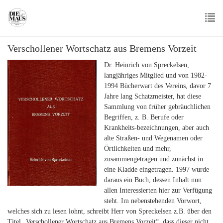
Skip
to
main
To
content
Verschollener Wortschatz aus Bremens Vorzeit
nav
Dr. Heinrich von Spreckelsen,
langjähriges Mitglied und von 1982-
1994 Bücherwart des Vereins, davor 7
Jahre lang Schatzmeister, hat diese
Sammlung von früher gebräuchlichen
Begriffen, z. B. Berufe oder
Krankheits-bezeichnungen, aber auch
alte Straßen- und Wegenamen oder
Örtlichkeiten und mehr,
zusammengetragen und zunächst in
eine Kladde eingetragen. 1997 wurde
daraus ein Buch, dessen Inhalt nun
allen Interessierten hier zur Verfügung
steht. Im nebenstehenden Vorwort,
welches sich zu lesen lohnt, schreibt Herr von Spreckelsen z.B. über den
Titel „Verschollener Wortschatz aus Bremens Vorzeit“, dass dieser nicht