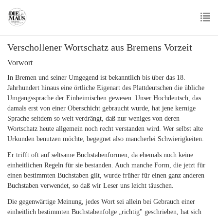
Skip
to
main
To
content
Verschollener Wortschatz aus Bremens Vorzeit
nav
Vorwort
In Bremen und seiner Umgegend ist bekanntlich bis über das 18.
Jahrhundert hinaus eine örtliche Eigenart des Plattdeutschen die übliche
Umgangssprache der Einheimischen gewesen. Unser Hochdeutsch, das
damals erst von einer Oberschicht gebraucht wurde, hat jene kernige
Sprache seitdem so weit verdrängt, daß nur weniges von deren
Wortschatz heute allgemein noch recht verstanden wird. Wer selbst alte
Urkunden benutzen möchte, begegnet also mancherlei Schwierigkeiten.
Er trifft oft auf seltsame Buchstabenformen, da ehemals noch keine
einheitlichen Regeln für sie bestanden. Auch manche Form, die jetzt für
einen bestimmten Buchstaben gilt, wurde früher für einen ganz anderen
Buchstaben verwendet, so daß wir Leser uns leicht täuschen.
Die gegenwärtige Meinung, jedes Wort sei allein bei Gebrauch einer
einheitlich bestimmten Buchstabenfolge „richtig" geschrieben, hat sich