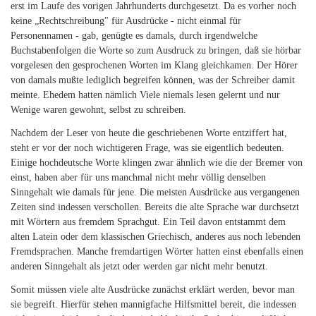
erst im Laufe des vorigen Jahrhunderts durchgesetzt. Da es vorher noch
keine „Rechtschreibung" für Ausdrücke - nicht einmal für
Personennamen - gab, genügte es damals, durch irgendwelche
Buchstabenfolgen die Worte so zum Ausdruck zu bringen, daß sie hörbar
vorgelesen den gesprochenen Worten im Klang gleichkamen. Der Hörer
von damals mußte lediglich begreifen können, was der Schreiber damit
meinte. Ehedem hatten nämlich Viele niemals lesen gelernt und nur
Wenige waren gewohnt, selbst zu schreiben.
Nachdem der Leser von heute die geschriebenen Worte entziffert hat,
steht er vor der noch wichtigeren Frage, was sie eigentlich bedeuten.
Einige hochdeutsche Worte klingen zwar ähnlich wie die der Bremer von
einst, haben aber für uns manchmal nicht mehr völlig denselben
Sinngehalt wie damals für jene. Die meisten Ausdrücke aus vergangenen
Zeiten sind indessen verschollen. Bereits die alte Sprache war durchsetzt
mit Wörtern aus fremdem Sprachgut. Ein Teil davon entstammt dem
alten Latein oder dem klassischen Griechisch, anderes aus noch lebenden
Fremdsprachen. Manche fremdartigen Wörter hatten einst ebenfalls einen
anderen Sinngehalt als jetzt oder werden gar nicht mehr benutzt.
Somit müssen viele alte Ausdrücke zunächst erklärt werden, bevor man
sie begreift. Hierfür stehen mannigfache Hilfsmittel bereit, die indessen