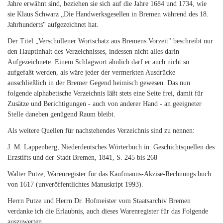
Jahre erwähnt sind, beziehen sie sich auf die Jahre 1684 und 1734, wie
sie Klaus Schwarz „Die Handwerksgesellen in Bremen während des 18.
Jahrhunderts" aufgezeichnet hat.
Der Titel „Verschollener Wortschatz aus Bremens Vorzeit" beschreibt nur
den Hauptinhalt des Verzeichnisses, indessen nicht alles darin
Aufgezeichnete. Einem Schlagwort ähnlich darf er auch nicht so
aufgefaßt werden, als wäre jeder der vermerkten Ausdrücke
ausschließlich in der Bremer Gegend heimisch gewesen. Das nun
folgende alphabetische Verzeichnis läßt stets eine Seite frei, damit für
Zusätze und Berichtigungen - auch von anderer Hand - an geeigneter
Stelle daneben genügend Raum bleibt.
Als weitere Quellen für nachstehendes Verzeichnis sind zu nennen:
J. M. Lappenberg, Niederdeutsches Wörterbuch in: Geschichtsquellen des
Erzstifts und der Stadt Bremen, 1841, S. 245 bis 268
Walter Putze, Warenregister für das Kaufmanns-Akzise-Rechnungs buch
von 1617 (unveröffentlichtes Manuskript 1993).
Herrn Putze und Herrn Dr. Hofmeister vom Staatsarchiv Bremen
verdanke ich die Erlaubnis, auch dieses Warenregister für das Folgende
auszuwerten.