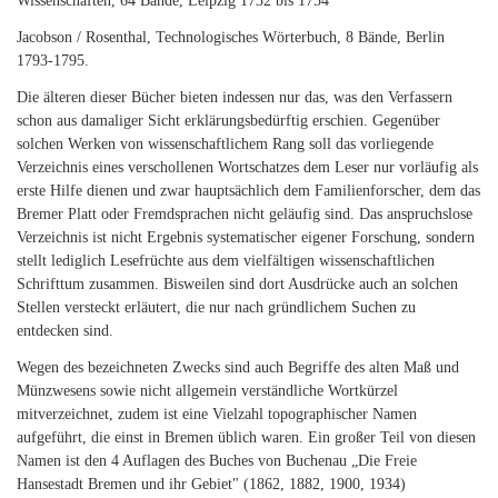
Wissenschaften, 64 Bände, Leipzig 1732 bis 1754
Jacobson / Rosenthal, Technologisches Wörterbuch, 8 Bände, Berlin
1793-1795.
Die älteren dieser Bücher bieten indessen nur das, was den Verfassern
schon aus damaliger Sicht erklärungsbedürftig erschien. Gegenüber
solchen Werken von wissenschaftlichem Rang soll das vorliegende
Verzeichnis eines verschollenen Wortschatzes dem Leser nur vorläufig als
erste Hilfe dienen und zwar hauptsächlich dem Familienforscher, dem das
Bremer Platt oder Fremdsprachen nicht geläufig sind. Das anspruchslose
Verzeichnis ist nicht Ergebnis systematischer eigener Forschung, sondern
stellt lediglich Lesefrüchte aus dem vielfältigen wissenschaftlichen
Schrifttum zusammen. Bisweilen sind dort Ausdrücke auch an solchen
Stellen versteckt erläutert, die nur nach gründlichem Suchen zu
entdecken sind.
Wegen des bezeichneten Zwecks sind auch Begriffe des alten Maß und
Münzwesens sowie nicht allgemein verständliche Wortkürzel
mitverzeichnet, zudem ist eine Vielzahl topographischer Namen
aufgeführt, die einst in Bremen üblich waren. Ein großer Teil von diesen
Namen ist den 4 Auflagen des Buches von Buchenau „Die Freie
Hansestadt Bremen und ihr Gebiet" (1862, 1882, 1900, 1934)