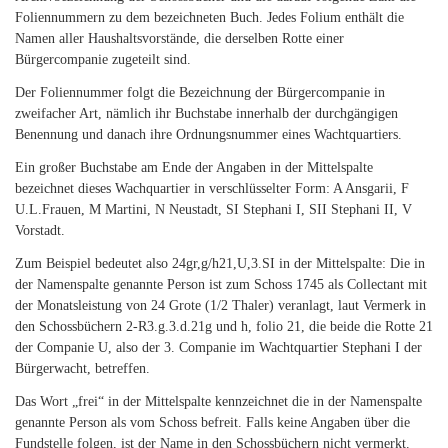
Foliennummern zu dem bezeichneten Buch. Jedes Folium enthält die
Namen aller Haushaltsvorstände, die derselben Rotte einer
Bürgercompanie zugeteilt sind.
Der Foliennummer folgt die Bezeichnung der Bürgercompanie in
zweifacher Art, nämlich ihr Buchstabe innerhalb der durchgängigen
Benennung und danach ihre Ordnungsnummer eines Wachtquartiers.
Ein großer Buchstabe am Ende der Angaben in der Mittelspalte
bezeichnet dieses Wachquartier in verschlüsselter Form: A Ansgarii, F
U.L.Frauen, M Martini, N Neustadt, SI Stephani I, SII Stephani II, V
Vorstadt.
Zum Beispiel bedeutet also 24gr,g/h21,U,3.SI in der Mittelspalte: Die in
der Namenspalte genannte Person ist zum Schoss 1745 als Collectant mit
der Monatsleistung von 24 Grote (1/2 Thaler) veranlagt, laut Vermerk in
den Schossbüchern 2-R3.g.3.d.21g und h, folio 21, die beide die Rotte 21
der Companie U, also der 3. Companie im Wachtquartier Stephani I der
Bürgerwacht, betreffen.
Das Wort „frei“ in der Mittelspalte kennzeichnet die in der Namenspalte
genannte Person als vom Schoss befreit. Falls keine Angaben über die
Fundstelle folgen, ist der Name in den Schossbüchern nicht vermerkt.