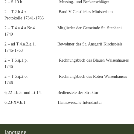
2 – S.10.h. Messing- und Beckenschläger
2 – T.2.b.4.z. Band V Geistliches Ministerium
Protokolle 17341-1766
2 – T.4.a.4.a.Nr.4 Mitglieder der Gemeinde St. Stephani
1749
2 – ad T.4.a.2.g.1. Bewohner des St. Ansgarii Kirchspiels
1746-1763
2 – T.6.q.1.p. Rechnungsbuch des Blauen Waisenhauses
1746
2 – T.6.q.2.o. Rechnungsbuch des Roten Waisenhauses
1746
6,22-I.b.3. und I.t.14. Bedienstete der Struktur
6,23-XV.b.1. Hannoversche Intendantur
language