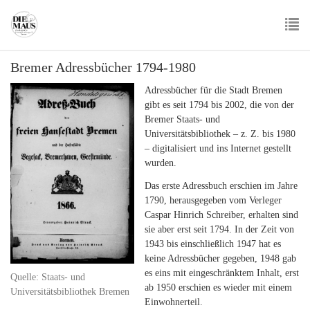
Skip
to
main
To
content
Bremer Adressbücher 1794-1980
nav
Adressbücher für die Stadt Bremen
gibt es seit 1794 bis 2002, die von der
Bremer Staats- und
Universitätsbibliothek – z. Z. bis 1980
– digitalisiert und ins Internet gestellt
wurden.
Das erste Adressbuch erschien im Jahre
1790, herausgegeben vom Verleger
Caspar Hinrich Schreiber, erhalten sind
sie aber erst seit 1794. In der Zeit von
1943 bis einschließlich 1947 hat es
keine Adressbücher gegeben, 1948 gab
es eins mit eingeschränktem Inhalt, erst
Quelle: Staats- und
ab 1950 erschien es wieder mit einem
Universitätsbibliothek Bremen
Einwohnerteil.