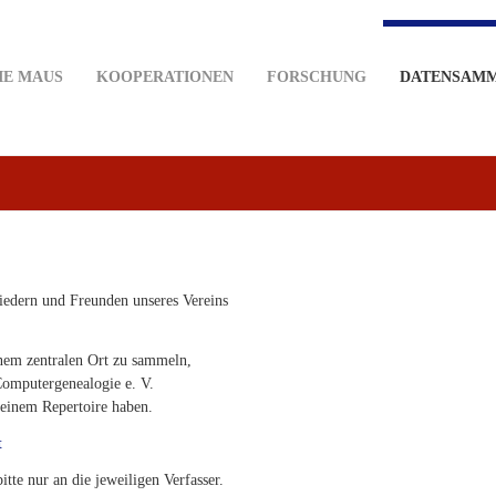
IE MAUS
KOOPERATIONEN
FORSCHUNG
DATENSAM
liedern und Freunden unseres Vereins
inem zentralen Ort zu sammeln,
 Computergenealogie e. V.
seinem Repertoire haben.
t
te nur an die jeweiligen Verfasser.