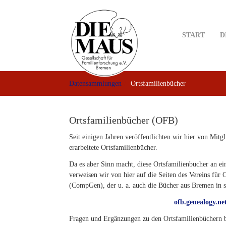
Skip
to
main
START
D
content
Datensammlungen
Ortsfamilienbücher
Ortsfamilienbücher (OFB)
Seit einigen Jahren veröffentlichten wir hier von Mitg
erarbeitete Ortsfamilienbücher.
Da es aber Sinn macht, diese Ortsfamilienbücher an e
verweisen wir von hier auf die Seiten des Vereins für
(CompGen), der u. a. auch die Bücher aus Bremen in 
ofb.genealogy.ne
Fragen und Ergänzungen zu den Ortsfamilienbüchern bit