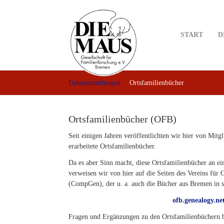
Skip
to
main
START
D
content
Datensammlungen
Ortsfamilienbücher
Ortsfamilienbücher (OFB)
Seit einigen Jahren veröffentlichten wir hier von Mitg
erarbeitete Ortsfamilienbücher.
Da es aber Sinn macht, diese Ortsfamilienbücher an e
verweisen wir von hier auf die Seiten des Vereins für
(CompGen), der u. a. auch die Bücher aus Bremen in 
ofb.genealogy.ne
Fragen und Ergänzungen zu den Ortsfamilienbüchern bit