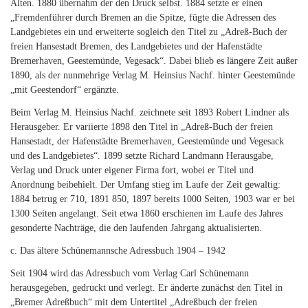
Alten. 1880 übernahm der den Druck selbst. 1884 setzte er einen
„Fremdenführer durch Bremen an die Spitze, fügte die Adressen des
Landgebietes ein und erweiterte sogleich den Titel zu „Adreß-Buch der
freien Hansestadt Bremen, des Landgebietes und der Hafenstädte
Bremerhaven, Geestemünde, Vegesack“. Dabei blieb es längere Zeit außer
1890, als der nunmehrige Verlag M. Heinsius Nachf. hinter Geestemünde
„mit Geestendorf“ ergänzte.
Beim Verlag M. Heinsius Nachf. zeichnete seit 1893 Robert Lindner als
Herausgeber. Er variierte 1898 den Titel in „Adreß-Buch der freien
Hansestadt, der Hafenstädte Bremerhaven, Geestemünde und Vegesack
und des Landgebietes“. 1899 setzte Richard Landmann Herausgabe,
Verlag und Druck unter eigener Firma fort, wobei er Titel und
Anordnung beibehielt. Der Umfang stieg im Laufe der Zeit gewaltig:
1884 betrug er 710, 1891 850, 1897 bereits 1000 Seiten, 1903 war er bei
1300 Seiten angelangt. Seit etwa 1860 erschienen im Laufe des Jahres
gesonderte Nachträge, die den laufenden Jahrgang aktualisierten.
c. Das ältere Schünemannsche Adressbuch 1904 – 1942
Seit 1904 wird das Adressbuch vom Verlag Carl Schünemann
herausgegeben, gedruckt und verlegt. Er änderte zunächst den Titel in
„Bremer Adreßbuch“ mit dem Untertitel „Adreßbuch der freien