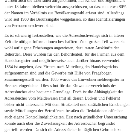
wurden auch die Ehefrauen aufgenommen, nur Kinder und Jugendliche
unter 18 Jahren bleiben weiterhin ausgeschlossen, so dass nun etwa 80%
der Namen im Verhältnis zur Bevölkerungszahl erfasst sind. Allerdings
wird seit 1980 die Berufsangabe weggelassen, so dass Identifizierungen
von Personen erschwert sind.
Es ist schwierig festzustellen, wie die Adressbuchverlage sich in älterer
Zeit die nötigen Informationen beschafften. Zum großen Teil waren sie
wohl auf eigene Erhebungen angewiesen, dazu traten Auskünfte der
Behörden. Diese wurden für den Behördenteil, für die Firmen aus dem
Handelsregister und möglicherweise auch darüber hinaus verwendet.
1854 ist angeben, dass Firmen nach Mitteilung des Handelsgerichts
aufgenommen sind und die Gewerbe mit Hilfe von Fragebögen
zusammengestellt wurden. 1885 wurde das Einwohnermelderegister in
Bremen eingerichtet. Dieses bot für das Einwohnerverzeichnis des
Adressbuches eine bequeme Grundlage. Doch ist die Abhängigkeit der
Adressbücher vom Meldewesen (mit all dessen Lücken und Fehlern)
bisher nicht untersucht. Mit dem Straßenteil und zusätzlichen Erhebungen
sowie Mitteilungen der Betroffenen besaßen die Redaktionen offenbar
auch eigene Kontrollmöglichkeiten. Erst nach gründlicher Untersuchung
könnte auch über die Zuverlässigkeit der Adressbücher begründet
geurteilt werden. Da sich die Adressbücher im täglichen Gebrauch zu