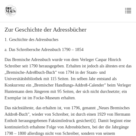
Skip
to
main
To
content
Zur Geschichte der Adressbücher
nav
1. Geschichte des Adressbuches
a. Das Schreibersche Adressbuch 1790 – 1854
Das Bremische Adressbuch wurde von dem Verleger Caspar Hinrich
Schreiber seit 1790 herausgegeben. Erhalten ist jedoch als ältestes erst das
„Bremische-Adreßbuch-Buch“ von 1794 in der Staats- und
Universitätsbibliothek mit 115 Seiten. Im selben Jahr entstand als
Konkurrenz ein „Bremischer Handlungs-Addreß-Calender“ beim Verleger
Huntemann dem Jüngeren mit 95 Seiten, der sich nicht durchsetzte; ein
Exemplar ist im Focke-Museum erhalten.
Das nächstälteste, das erhalten ist, von 1796, genannt „Neues Bremisches
Addreß-Buch“, wieder von Schreiber, ist durch einen 1929 von Hermann
Entholt herausgegebenen Faksimiledruck gesichert
[i]
. Damit beginnt eine
kontinuierlich erhaltene Folge von Adressbüchern, bei der die Jahrgänge
1798 – 1800 allerdings nicht von Schreiber, sondern von seinem