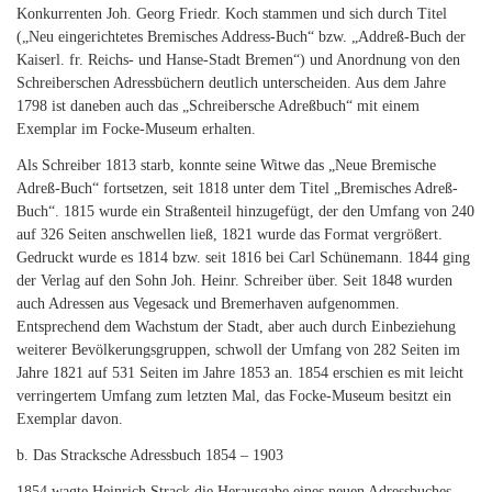
Konkurrenten Joh. Georg Friedr. Koch stammen und sich durch Titel
(„Neu eingerichtetes Bremisches Address-Buch“ bzw. „Addreß-Buch der
Kaiserl. fr. Reichs- und Hanse-Stadt Bremen“) und Anordnung von den
Schreiberschen Adressbüchern deutlich unterscheiden. Aus dem Jahre
1798 ist daneben auch das „Schreibersche Adreßbuch“ mit einem
Exemplar im Focke-Museum erhalten.
Als Schreiber 1813 starb, konnte seine Witwe das „Neue Bremische
Adreß-Buch“ fortsetzen, seit 1818 unter dem Titel „Bremisches Adreß-
Buch“. 1815 wurde ein Straßenteil hinzugefügt, der den Umfang von 240
auf 326 Seiten anschwellen ließ, 1821 wurde das Format vergrößert.
Gedruckt wurde es 1814 bzw. seit 1816 bei Carl Schünemann. 1844 ging
der Verlag auf den Sohn Joh. Heinr. Schreiber über. Seit 1848 wurden
auch Adressen aus Vegesack und Bremerhaven aufgenommen.
Entsprechend dem Wachstum der Stadt, aber auch durch Einbeziehung
weiterer Bevölkerungs­gruppen, schwoll der Umfang von 282 Seiten im
Jahre 1821 auf 531 Seiten im Jahre 1853 an. 1854 erschien es mit leicht
verringertem Umfang zum letzten Mal, das Focke-Museum besitzt ein
Exemplar davon.
b. Das Stracksche Adressbuch 1854 – 1903
1854 wagte Heinrich Strack die Herausgabe eines neuen Adressbuches