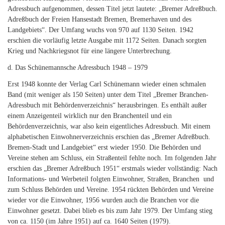
Adressbuch aufgenommen, dessen Titel jetzt lautete: „Bremer Adreßbuch.
Adreßbuch der Freien Hansestadt Bremen, Bremerhaven und des
Landgebiets“. Der Umfang wuchs von 970 auf 1130 Seiten. 1942
erschien die vorläufig letzte Ausgabe mit 1172 Seiten. Danach sorgten
Krieg und Nachkriegsnot für eine längere Unterbrechung.
d. Das Schünemannsche Adressbuch 1948 – 1979
Erst 1948 konnte der Verlag Carl Schünemann wieder einen schmalen
Band (mit weniger als 150 Seiten) unter dem Titel „Bremer Branchen-
Adressbuch mit Behördenverzeichnis“ herausbringen. Es enthält außer
einem Anzeigenteil wirklich nur den Branchenteil und ein
Behördenverzeichnis, war also kein eigentliches Adressbuch. Mit einem
alphabetischen Einwohnerverzeichnis erschien das „Bremer Adreßbuch.
Bremen-Stadt und Landgebiet“ erst wieder 1950. Die Behörden und
Vereine stehen am Schluss, ein Straßenteil fehlte noch. Im folgenden Jahr
erschien das „Bremer Adreßbuch 1951“ erstmals wieder vollständig: Nach
Informations- und Werbeteil folgten Einwohner, Straßen, Branchen und
zum Schluss Behörden und Vereine. 1954 rückten Behörden und Vereine
wieder vor die Einwohner, 1956 wurden auch die Branchen vor die
Einwohner gesetzt. Dabei blieb es bis zum Jahr 1979. Der Umfang stieg
von ca. 1150 (im Jahre 1951) auf ca. 1640 Seiten (1979).