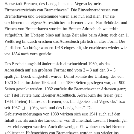
Hansestadt Bremen, des Landgebiets und Vegesacks, nebst
Firmenverzeichnis von Bremerhaven“. Die Einwohneradressen von
Bremerhaven und Geestemünde waren also nun entfallen. Für sie
erschienen nun eigene Adressbücher in Bremerhaven. Nur Behörden und
Firmen von Bremerhaven wurden im Bremer Adressbuch weiterhin
aufgeführt. Im Übrigen blieb auf lange Zeit alles beim Alten; auch den 1.
Weltkrieg hindurch erschien das Adressbuch jährlich in alter Form. Die
jährlichen Nachträge wurden 1918 eingestellt, sie erschienen wieder wie
vor 1854 nach vorn gerückt.
Das Erscheinungsbild änderte sich einschneidend 1930, als das
Adressbuch auf ein größeres Format und vom 2 – 3 auf den 3 – 5
spaltigen Druck umgestellt wurde. Damit konnte der Umfang, der von
1070 Seiten im Jahre 1904 auf über 1850 Seiten gestiegen war, auf 900
Seiten gesenkt werden. 1932 entfiele die Bremerhavener Adressen ganz;
der Titel lautete nun: „Bremer Adreßbuch. Adreßbuch der freien (seit
1934: Freien) Hansestadt Bremen, des Landgebiets und Vegesacks“ bzw.
seit 1937: „(…) Vegesack und des Landgebiets“. Die
Gebietsveränderungen von 1939 wirkten sich erst 1941 auch auf den
Inhalt aus, als auch die Einwohner von Blumenthal, Lesum, Hemelingen
usw. einbezogen wurden. Auch die wenigen Einwohner des bei Bremen
gebliebenen Hafengebiets von Bremerhaven wurden nun wieder ins