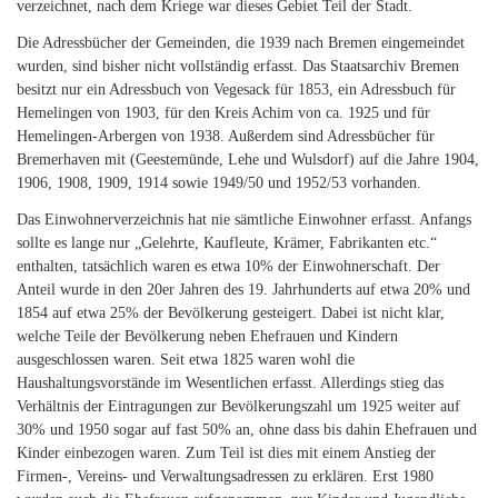
verzeichnet, nach dem Kriege war dieses Gebiet Teil der Stadt.
Die Adressbücher der Gemeinden, die 1939 nach Bremen eingemeindet
wurden, sind bisher nicht vollständig erfasst. Das Staatsarchiv Bremen
besitzt nur ein Adressbuch von Vegesack für 1853, ein Adressbuch für
Hemelingen von 1903, für den Kreis Achim von ca. 1925 und für
Hemelingen-Arbergen von 1938. Außerdem sind Adressbücher für
Bremerhaven mit (Geestemünde, Lehe und Wulsdorf) auf die Jahre 1904,
1906, 1908, 1909, 1914 sowie 1949/50 und 1952/53 vorhanden.
Das Einwohnerverzeichnis hat nie sämtliche Einwohner erfasst. Anfangs
sollte es lange nur „Gelehrte, Kaufleute, Krämer, Fabrikanten etc.“
enthalten, tatsächlich waren es etwa 10% der Einwohnerschaft. Der
Anteil wurde in den 20er Jahren des 19. Jahrhunderts auf etwa 20% und
1854 auf etwa 25% der Bevölkerung gesteigert. Dabei ist nicht klar,
welche Teile der Bevölkerung neben Ehefrauen und Kindern
ausgeschlossen waren. Seit etwa 1825 waren wohl die
Haushaltungsvorstände im Wesentlichen erfasst. Allerdings stieg das
Verhältnis der Eintragungen zur Bevölkerungszahl um 1925 weiter auf
30% und 1950 sogar auf fast 50% an, ohne dass bis dahin Ehefrauen und
Kinder einbezogen waren. Zum Teil ist dies mit einem Anstieg der
Firmen-, Vereins- und Verwaltungs­­adressen zu erklären. Erst 1980