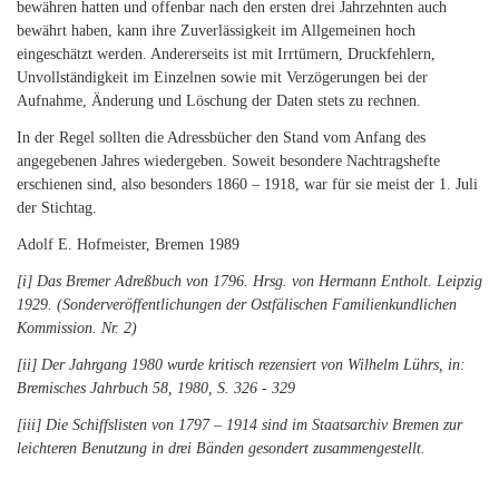
bewähren hatten und offenbar nach den ersten drei Jahrzehnten auch
bewährt haben, kann ihre Zuverlässigkeit im Allgemeinen hoch
eingeschätzt werden. Andererseits ist mit Irrtümern, Druckfehlern,
Unvollständigkeit im Einzelnen sowie mit Verzögerungen bei der
Aufnahme, Änderung und Löschung der Daten stets zu rechnen.
In der Regel sollten die Adressbücher den Stand vom Anfang des
angegebenen Jahres wiedergeben. Soweit besondere Nachtragshefte
erschienen sind, also besonders 1860 – 1918, war für sie meist der 1. Juli
der Stichtag.
Adolf E. Hofmeister, Bremen 1989
[i]
Das Bremer Adreßbuch von 1796. Hrsg. von Hermann Entholt. Leipzig
1929. (Sonderveröffentlichungen der Ostfälischen Familienkundlichen
Kommission. Nr. 2)
[ii]
Der Jahrgang 1980 wurde kritisch rezensiert von Wilhelm Lührs, in:
Bremisches Jahrbuch 58, 1980, S. 326 - 329
[iii]
Die Schiffslisten von 1797 – 1914 sind im Staatsarchiv Bremen zur
leichteren Benutzung in drei Bänden gesondert zusammengestellt.