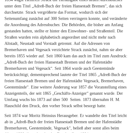
unter dem Titel „Adreß-Buch der freien Hansestadt Bremen“, das sich
durchsetzte. Strack vergrößerte das Format, wodurch sich der
Seitenumfang zunächst auf 300 Seiten verringern konnte, und veränderte
die Anordnung des Adressbuches: Die Behörden, die bisher am Anfang
gestanden hatten, stellte er hinter den Einwohner- und Straßenteil. Die
Straßen wurden rein alphabetisch angeordnet und nicht mehr nach
Altstadt, Neustadt und Vorstadt getrennt. Auf die Adressen von
Bremerhaven und Vegesack verzichtete Strack zunächst, nahm sie aber
bereits 1855 wieder auf. Seit 1860 kam das auch im Titel zum Ausdruck:
„Adreß-Buch der freien Hansestadt Bremen und der Hafenstädte
Bremerhaven und Vegesack“. Seit 1864 wurde auch Geestemünde
berücksichtigt; dementsprechend lautete der Titel 1865 „Adreß-Buch der
freien Hansestadt Bremen und der Hafenstädte Vegesack, Bremerhaven,
Geestemünde“. Eine weitere Änderung war 1857 die Voranstellung eines
Anzeigenteils, der seit 1865 „Geschäfts-Anzeiger“ genannt wurde. Der
Umfang wuchs bis 1873 auf über 500 Seiten. 1873 übernahm H. M.
Hauschild den Druck, den vorher Strack selbst besorgt hatte.
Seit 1874 war Moritz Heinsius Herausgeber. Er wandelte den Titel leicht
ab in „Adreß-Buch der freien Hansestadt Bremen und der Hafenstädte
Bremerhaven, Geestemünde, Vegesack“, beließ aber sonst alles beim