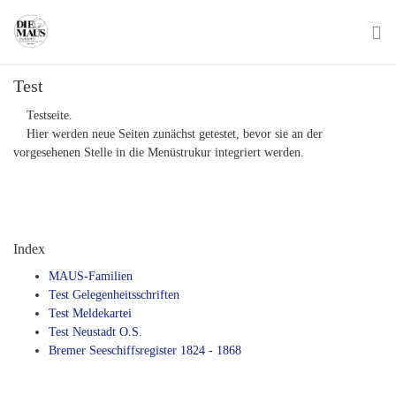
Skip
to
main
To
content
Test
na
Testseite.
Hier werden neue Seiten zunächst getestet, bevor sie an der
vorgesehenen Stelle in die Menüstrukur integriert werden.
Index
MAUS-Familien
Test Gelegenheitsschriften
Test Meldekartei
Test Neustadt O.S.
Bremer Seeschiffsregister 1824 - 1868