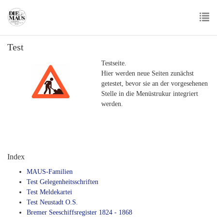
Skip
to
main
To
content
Test
nav
Testseite.
Hier werden neue Seiten zunächst
getestet, bevor sie an der vorgesehenen
Stelle in die Menüstrukur integriert
werden.
Index
MAUS-Familien
Test Gelegenheitsschriften
Test Meldekartei
Test Neustadt O.S.
Bremer Seeschiffsregister 1824 - 1868