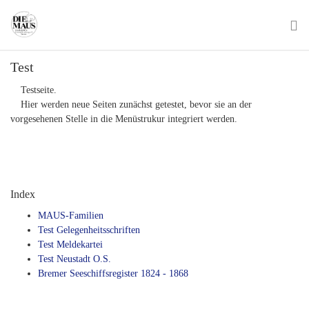
Skip
to
main
To
content
Test
na
Testseite.
Hier werden neue Seiten zunächst getestet, bevor sie an der
vorgesehenen Stelle in die Menüstrukur integriert werden.
Index
MAUS-Familien
Test Gelegenheitsschriften
Test Meldekartei
Test Neustadt O.S.
Bremer Seeschiffsregister 1824 - 1868