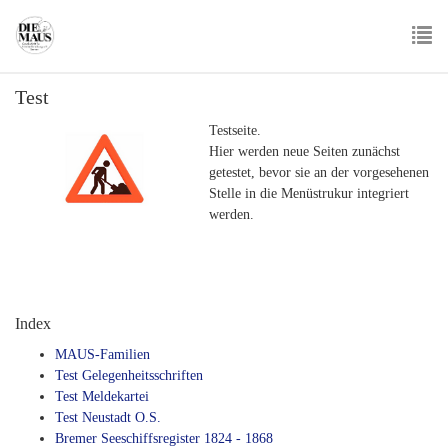
Skip
to
main
To
content
Test
nav
Testseite.
Hier werden neue Seiten zunächst
getestet, bevor sie an der vorgesehenen
Stelle in die Menüstrukur integriert
werden.
Index
MAUS-Familien
Test Gelegenheitsschriften
Test Meldekartei
Test Neustadt O.S.
Bremer Seeschiffsregister 1824 - 1868