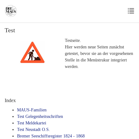
Skip
to
main
To
content
Test
nav
Testseite.
Hier werden neue Seiten zunächst
getestet, bevor sie an der vorgesehenen
Stelle in die Menüstrukur integriert
werden.
Index
MAUS-Familien
Test Gelegenheitsschriften
Test Meldekartei
Test Neustadt O.S.
Bremer Seeschiffsregister 1824 - 1868