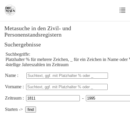
Skip
to
main
To
content
Metasuche in den Zivil- und
nav
Personenstandsregistern
Suchergebnisse